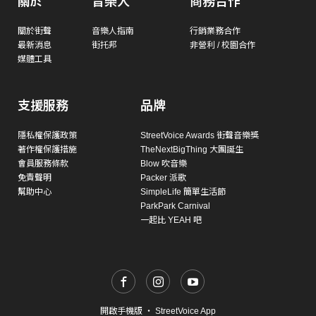
關於
音樂人
商務合作
關於街聲
音樂人指南
行銷業務合作
最新消息
街托邦
非營利 / 校園合作
媒體工具
支援服務
品牌
隱私權保護政策
StreetVoice Awards 街聲音樂獎
著作權保護措施
TheNextBigThing 大團誕生
會員服務條款
Blow 吹音樂
免責聲明
Packer 派歌
幫助中心
SimpleLife 簡單生活節
ParkPark Carnival
一起比 YEAH 吧
開啟手機版
・
StreetVoice App