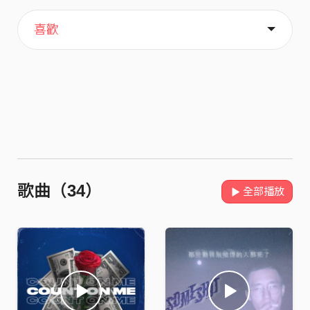
主頁
歌單
關於
喜歡
歌曲（34）
全部播放