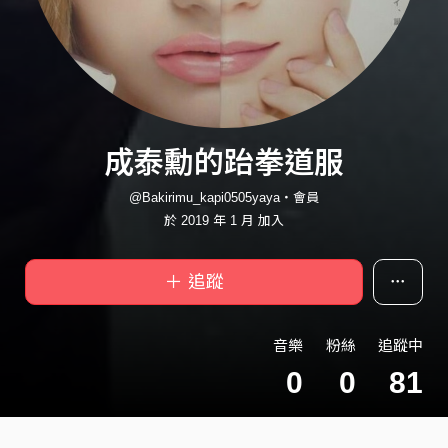
成泰勳的跆拳道服
@Bakirimu_kapi0505yaya・會員
於 2019 年 1 月 加入
＋ 追蹤
音樂
粉絲
追蹤中
0
0
81