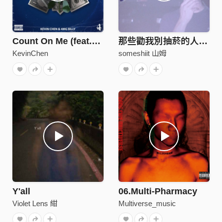
Count On Me (feat.4MG Billy)
那些勸我別抽菸的人都死了（2019）
KevinChen
someshiit 山姆
Y'all
06.Multi-Pharmacy
Violet Lens 紺
Multiverse_music