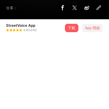
分享：
StreetVoice App
下載
App 開啟
Blue Rain
4.8(1446)
＋ 追蹤
@BLUERAINondatrack
歌詞
（It’s Blue Rain on the track,with some RnB shit
pure vibe thru ur night 你也能夠理解）
悄悄話我用氣音輕輕地說
把曖昧的空氣全送進你的耳朵
酒精的作用是否過於強烈
...查看更多
你的雙唇從何時看起來如此可口