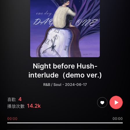
Night before Hush-
interlude（demo ver.)
R&B / Soul
・2024-06-17
4
喜歡
14.2k
播放次數
00:00
00:00