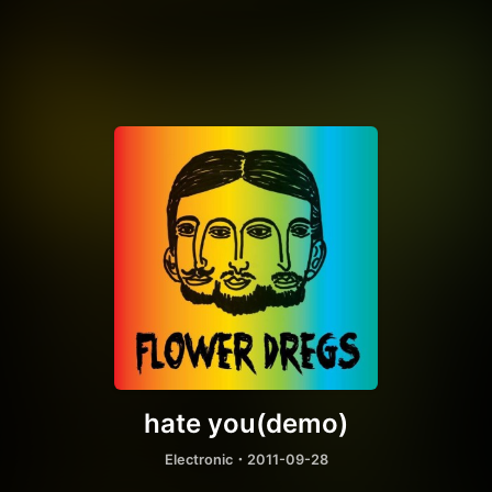
hate you(demo)
Electronic
・2011-09-28