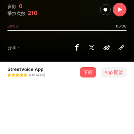
0
喜歡
210
播放次數
00:00
00:00
分享：
StreetVoice App
下載
App 開啟
花渣 Flower Dregs
4.8(1446)
＋ 追蹤
@BB268666
介紹
其實我想用甜美快樂的旋律掩蓋那些罵人髒話的憤怒