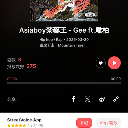
Asiaboy禁藥王 - Gee ft.雕柏
Hip hop / Rap
・2026-03-20
猛虎下山（Mountain Tiger）
3
喜歡
275
播放次數
00:00
00:00
分享：
StreetVoice App
下載
App 開啟
Asiaboy禁藥王
4.8(1446)
＋ 追蹤