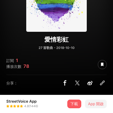
愛情彩虹
27 首歌曲・2018-10-10
1
訂閱
78
播放次數
分享：
StreetVoice App
下載
App 開啟
LEI
4.8(1446)
＋ 追蹤
@Amy_Lei