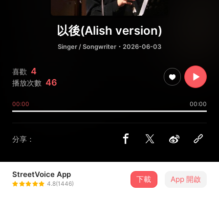
以後(Alish version)
Singer / Songwriter
・2026-06-03
4
喜歡
46
播放次數
00:00
00:00
分享：
StreetVoice App
下載
App 開啟
Alish ♠ 希希子
4.8(1446)
＋ 追蹤
@Alishcc_92