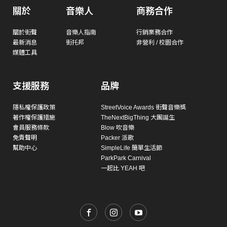
關於
音樂人
商務合作
關於街聲
音樂人指南
行銷業務合作
最新消息
街托邦
非營利 / 校園合作
媒體工具
支援服務
品牌
隱私權保護政策
StreetVoice Awards 街聲音樂獎
著作權保護措施
TheNextBigThing 大團誕生
會員服務條款
Blow 吹音樂
免責聲明
Packer 派歌
幫助中心
SimpleLife 簡單生活節
ParkPark Carnival
一起比 YEAH 吧