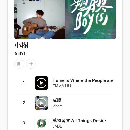
小樹
AliDJ
Home is Where the People are
1
EMMA LIU
成暖
2
labere
萬物皆欲 All Things Desire
3
JADE