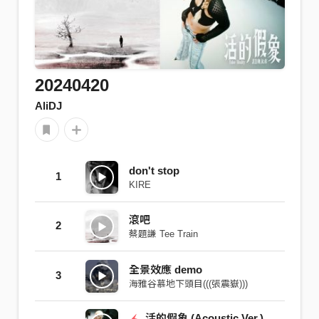
20240420
AliDJ
don't stop
1
KIRE
滾吧
2
蔡題謙 Tee Train
全景效應 demo
3
海雅谷慕地下頭目(((張震嶽)))
活的假象 (Acoustic Ver.)