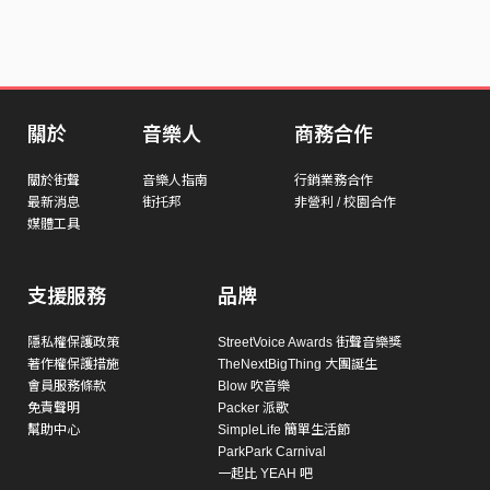
關於
音樂人
商務合作
關於街聲
音樂人指南
行銷業務合作
最新消息
街托邦
非營利 / 校園合作
媒體工具
支援服務
品牌
隱私權保護政策
StreetVoice Awards 街聲音樂獎
著作權保護措施
TheNextBigThing 大團誕生
會員服務條款
Blow 吹音樂
免責聲明
Packer 派歌
幫助中心
SimpleLife 簡單生活節
ParkPark Carnival
一起比 YEAH 吧