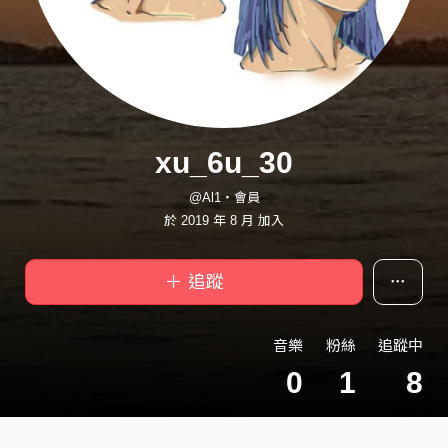
xu_6u_30
@Al1・會員
於 2019 年 8 月 加入
＋ 追蹤
音樂
粉絲
追蹤中
0
1
8