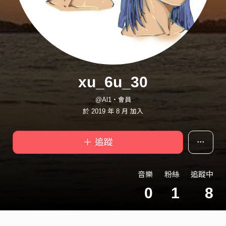
xu_6u_30
@Al1・會員
於 2019 年 8 月 加入
＋ 追蹤
音樂
粉絲
追蹤中
0
1
8