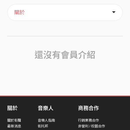
主頁
歌單
喜歡
關於
還沒有會員介紹
關於
音樂人
商務合作
關於街聲
音樂人指南
行銷業務合作
最新消息
街托邦
非營利 / 校園合作