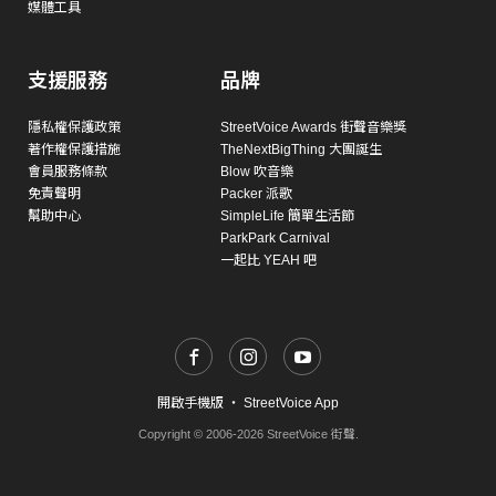
媒體工具
支援服務
品牌
隱私權保護政策
StreetVoice Awards 街聲音樂獎
著作權保護措施
TheNextBigThing 大團誕生
會員服務條款
Blow 吹音樂
免責聲明
Packer 派歌
幫助中心
SimpleLife 簡單生活節
ParkPark Carnival
一起比 YEAH 吧
開啟手機版
・
StreetVoice App
Copyright © 2006-2026 StreetVoice 街聲.