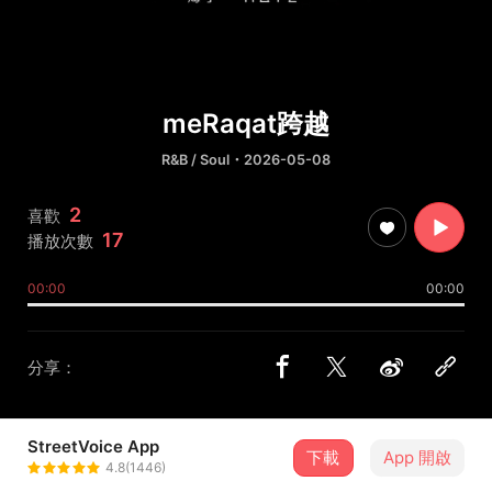
meRaqat跨越
R&B / Soul
・2026-05-08
2
喜歡
17
播放次數
00:00
00:00
分享：
StreetVoice App
下載
App 開啟
Akuapang
4.8(1446)
＋ 追蹤
@Akuapang