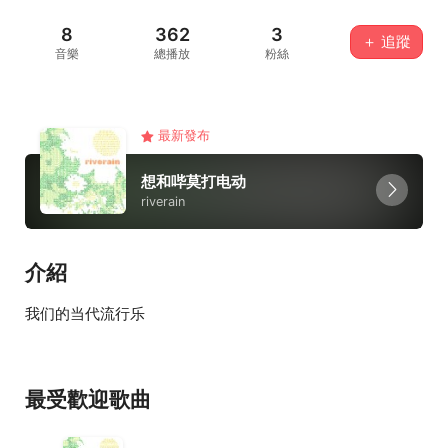
8
362
3
＋ 追蹤
音樂
總播放
粉絲
最新發布
想和哔莫打电动
riverain
介紹
我们的当代流行乐
最受歡迎歌曲