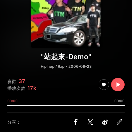
"站起來-Demo"
Hip hop / Rap
・2006-09-23
37
喜歡
17k
播放次數
00:00
00:00
分享：