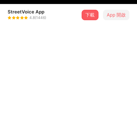
StreetVoice App
下載
App 開啟
TTM-麻煩製造者
4.8(1446)
＋ 追蹤
@TTM1998
歌詞
你們給我站起來~把你的手跟我這樣拍~前後左右這樣擺~跟
著我的節奏這樣甩~我的態度就是這麼跩~看你怎麼把我幹下
台~再座的你不如跟我一起high
把你的聲音喊出來…..
...查看更多
(Right-Eye)你現在的表現這樣讓我很頭痛,難道你沒有聽他
叫你要把手放在空中,跟我一起也跟他一起,千萬不要忘記我們
大家都要參加這個party,真正代表台中人的聲音到底在哪裡,
留言（
11
）
用他的音樂再搭配上我獨特的押韻,這首冠軍單曲一定會讓你