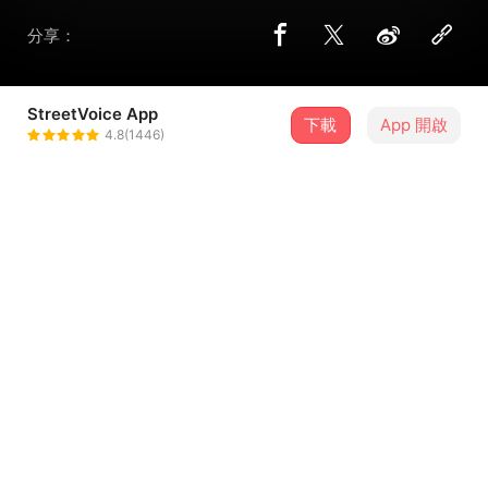
分享：
StreetVoice App
下載
App 開啟
Gene
4.8(1446)
＋ 追蹤
@6vmfgjsk64
歌詞
Do a bodycount on me
每次我把夢擊碎就當一
那嫉妒 也可以 還有那攻擊
這是你花多久也寫不出的melody
Save your energy
...查看更多
to count on