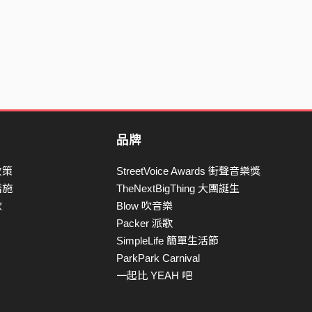
品牌
政策
StreetVoice Awards 街聲音樂獎
措施
TheNextBigThing 大團誕生
款
Blow 吹音樂
Packer 派歌
SimpleLife 簡單生活節
ParkPark Carnival
一起比 YEAH 吧