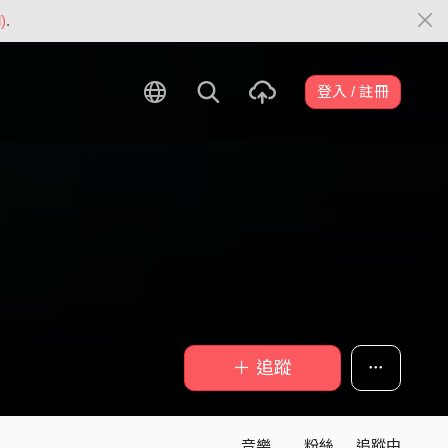
)
.
登入 / 註冊
＋ 追蹤
音樂
粉絲
追蹤中