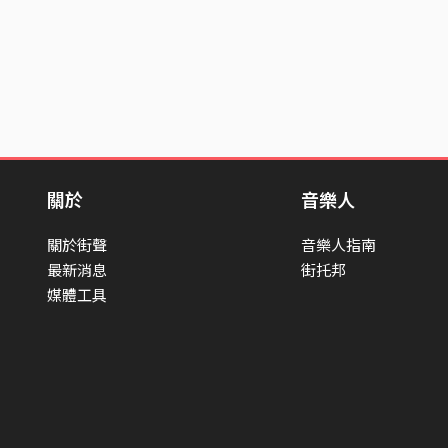
關於
音樂人
關於街聲
音樂人指南
最新消息
街托邦
媒體工具