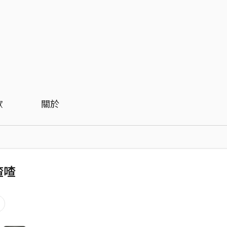
歡
關於
喳喳