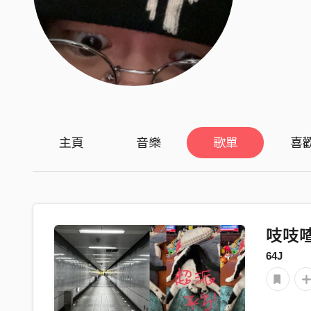
主頁
音樂
歌單
喜
吱吱
64J