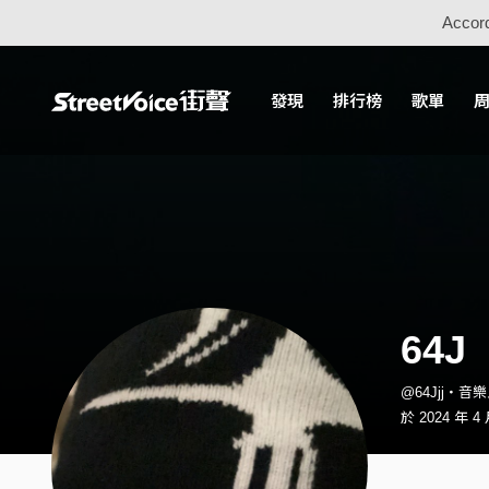
Accord
發現
排行榜
歌單
64J
@64Jjj・音
於 2024 年 4