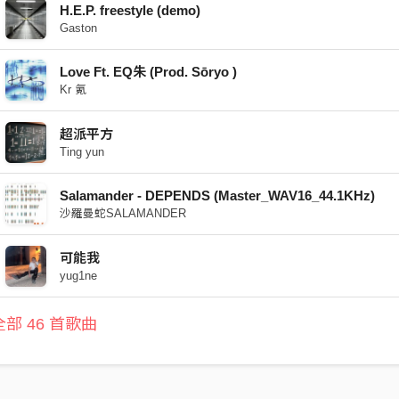
H.E.P. freestyle (demo)
Gaston
Love Ft. EQ朱 (Prod. Sōryo )
Kr 氪
超派平方
Ting yun
Salamander - DEPENDS (Master_WAV16_44.1KHz)
沙羅曼蛇SALAMANDER
可能我
yug1ne
部 46 首歌曲