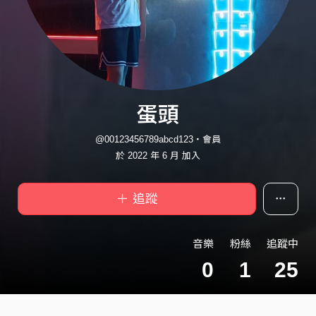
蛋頭
@00123456789abcd123・會員
於 2022 年 6 月 加入
＋ 追蹤
音樂
粉絲
追蹤中
0
1
25