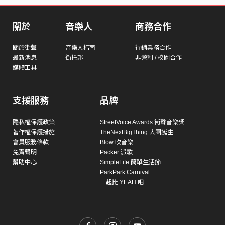
關於
音樂人
商務合作
關於街聲
音樂人指南
行銷業務合作
最新消息
街托邦
非營利 / 校園合作
媒體工具
支援服務
品牌
隱私權保護政策
StreetVoice Awards 街聲音樂獎
著作權保護措施
TheNextBigThing 大團誕生
會員服務條款
Blow 吹音樂
免責聲明
Packer 派歌
幫助中心
SimpleLife 簡單生活節
ParkPark Carnival
一起比 YEAH 吧