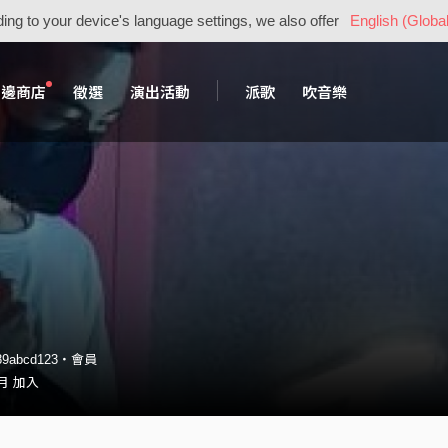
ing to your device's language settings, we also offer
English (Global
周邊商店
徵選
演出活動
派歌
吹音樂
89abcd123・會員
 月 加入