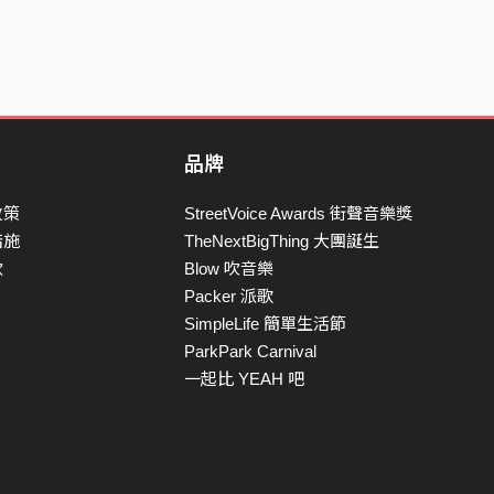
品牌
政策
StreetVoice Awards 街聲音樂獎
措施
TheNextBigThing 大團誕生
款
Blow 吹音樂
Packer 派歌
SimpleLife 簡單生活節
ParkPark Carnival
一起比 YEAH 吧