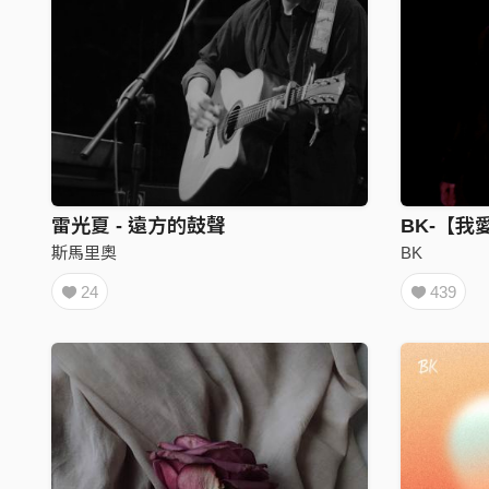
雷光夏 - 遠方的鼓聲
BK-【我
斯馬里奧
BK
24
439