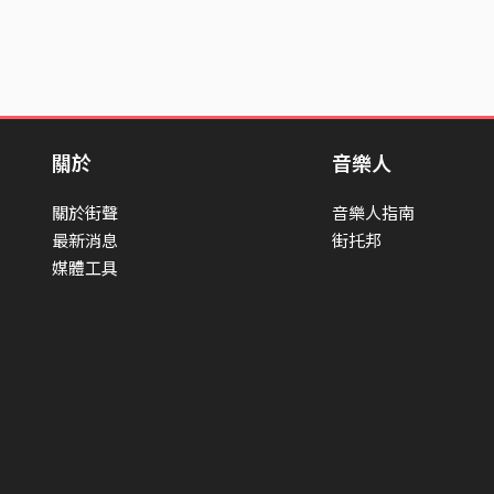
關於
音樂人
關於街聲
音樂人指南
最新消息
街托邦
媒體工具