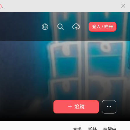
)
.
登入 / 註冊
＋ 追蹤
音樂
粉絲
追蹤中