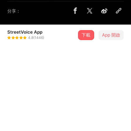
分享：
StreetVoice App
下載
App 開啟
曾詠歆
4.8(1446)
＋ 追蹤
@zzzqqq895689
曲目（0）
排序
歌曲名稱
留言（
0
）
登入會員開始留言