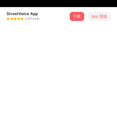
StreetVoice App
下載
App 開啟
黎可辰
4.8(1446)
＋ 追蹤
@zycozycozyco
介紹
FB:
https://www.facebook.com/ZYCOZYCOZYCO
IG:
https://www.instagram.com/zycozycozyco/
...查看更多
幾年後重編星星散落這首歌，有一些新的體悟
重蹈覆徹其實是種浪漫的事
歌詞
例如