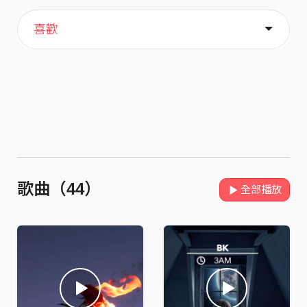
主頁
關於
喜歡
歌曲（44）
全部播放