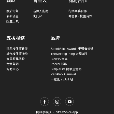
關於
音樂人
商務合作
關於街聲
音樂人指南
行銷業務合作
最新消息
街托邦
非營利 / 校園合作
媒體工具
支援服務
品牌
隱私權保護政策
StreetVoice Awards 街聲音樂獎
著作權保護措施
TheNextBigThing 大團誕生
會員服務條款
Blow 吹音樂
免責聲明
Packer 派歌
幫助中心
SimpleLife 簡單生活節
ParkPark Carnival
一起比 YEAH 吧
開啟手機版
・
StreetVoice App