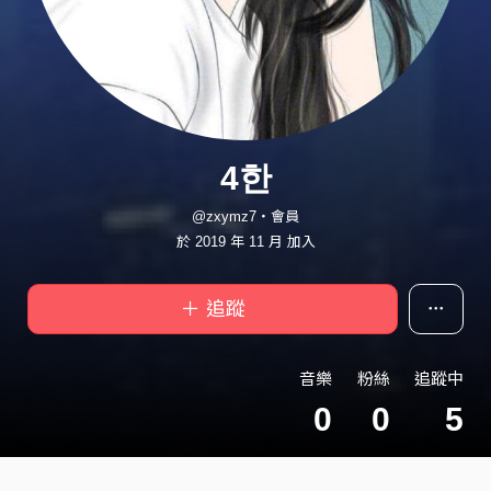
4한
@zxymz7・會員
於 2019 年 11 月 加入
＋ 追蹤
音樂
粉絲
追蹤中
0
0
5