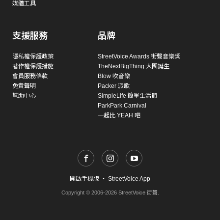
媒體工具
支援服務
品牌
隱私權保護政策
StreetVoice Awards 街聲音樂獎
著作權保護措施
TheNextBigThing 大團誕生
會員服務條款
Blow 吹音樂
免責聲明
Packer 派歌
幫助中心
SimpleLife 簡單生活節
ParkPark Carnival
一起比 YEAH 吧
開啟手機版
・
StreetVoice App
Copyright © 2006-2026 StreetVoice 街聲.