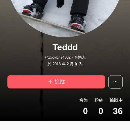
Teddd
@zxcvbns4302・音樂人
於 2018 年 2 月 加入
＋ 追蹤
音樂
粉絲
追蹤中
0
0
36