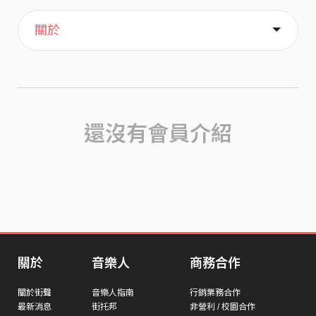
主頁
歌單
喜歡
關於
還沒有會員介紹
關於
音樂人
商務合作
關於街聲
音樂人指南
行銷業務合作
最新消息
街托邦
非營利 / 校園合作