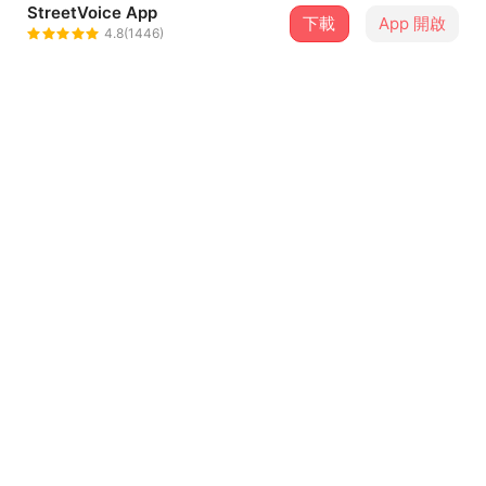
StreetVoice App
下載
App 開啟
豢養豬
4.8(1446)
＋ 追蹤
@zxc21119
介紹
在廣闊的宇宙中，與你共舞才是最浪漫的事。將星辰閃爍的
夜空成為愛的舞台，將你引向星空深處，仿佛每一個瞬間都
是一種宇宙的韻律。
歌詞
verse1
夜晚降臨 準備沉醉在
酒精的魔力