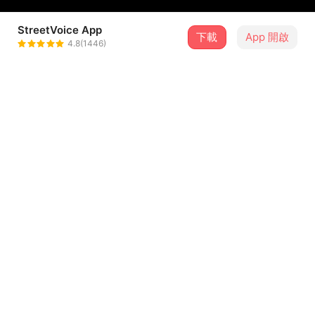
StreetVoice App
下載
App 開啟
豢養豬
4.8(1446)
＋ 追蹤
@zxc21119
介紹
她走了，我還在傻
從清醒到喝醉的過程，經歷的心境與想法。
歌詞
還在努力 忘記你曾千次叫的名字
還在回憶 用力相擁時感受的餘溫