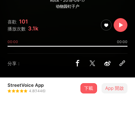
Rock
・2018-04-17
动物园钉子户
101
喜歡
3.1k
播放次數
00:00
00:00
分享：
StreetVoice App
下載
App 開啟
动物园钉子户
4.8(1446)
＋ 追蹤
@zoogazer
歌詞