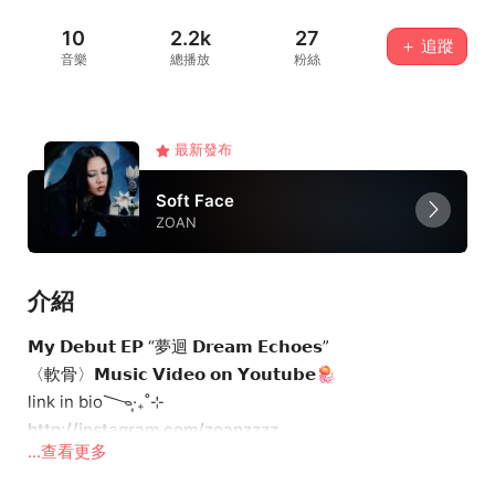
10
2.2k
27
＋ 追蹤
音樂
總播放
粉絲
最新發布
Soft Face
ZOAN
介紹
𝗠𝘆 𝗗𝗲𝗯𝘂𝘁 𝗘𝗣 “夢迴 𝗗𝗿𝗲𝗮𝗺 𝗘𝗰𝗵𝗼𝗲𝘀”
〈軟骨〉𝗠𝘂𝘀𝗶𝗰 𝗩𝗶𝗱𝗲𝗼 𝗼𝗻 𝗬𝗼𝘂𝘁𝘂𝗯𝗲🪼
link in bio𐃆·̩͙₊˚⊹
http://instagram.com/zoanzzzz
...查看更多