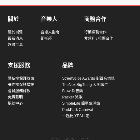
關於
音樂人
商務合作
關於街聲
音樂人指南
行銷業務合作
最新消息
街托邦
非營利 / 校園合作
媒體工具
支援服務
品牌
隱私權保護政策
StreetVoice Awards 街聲音樂獎
著作權保護措施
TheNextBigThing 大團誕生
會員服務條款
Blow 吹音樂
免責聲明
Packer 派歌
幫助中心
SimpleLife 簡單生活節
ParkPark Carnival
一起比 YEAH 吧