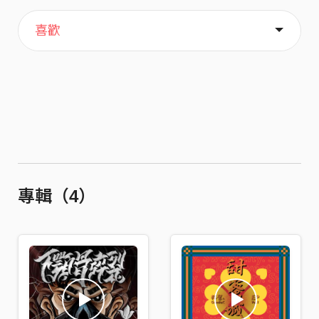
主頁
歌單
關於
喜歡
專輯（4）