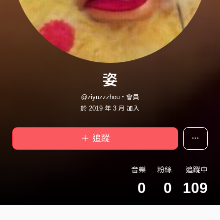
姿
@ziyuzzzhou・會員
於 2019 年 3 月 加入
＋ 追蹤
音樂
粉絲
追蹤中
0
0
109