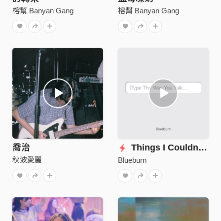
榕幫 Banyan Gang
榕幫 Banyan Gang
喬治
Things I Couldn't Tell You
秋波愛麗
Blueburn