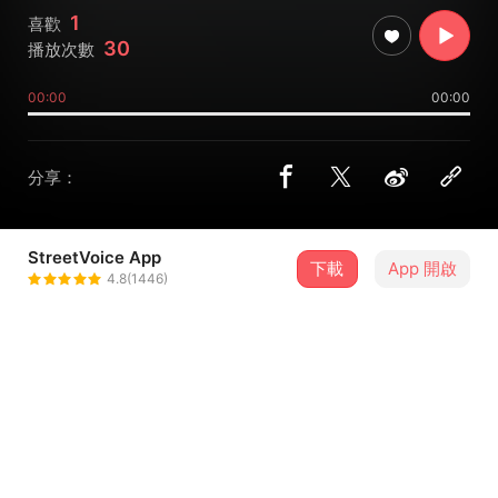
1
喜歡
30
播放次數
00:00
00:00
分享：
StreetVoice App
下載
App 開啟
黑色珍珠音調
4.8(1446)
＋ 追蹤
@ziyou_lin
介紹
開始做自己吧！