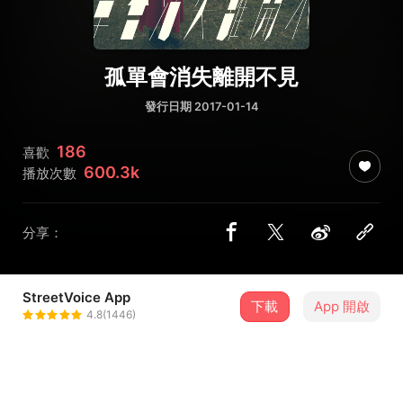
孤單會消失離開不見
發行日期 2017-01-14
186
喜歡
600.3k
播放次數
分享：
StreetVoice App
下載
App 開啟
原子邦妮 Astro Bunny
4.8(1446)
＋ 追蹤
@zhcband
8 月
2026王功漁火節-8/9