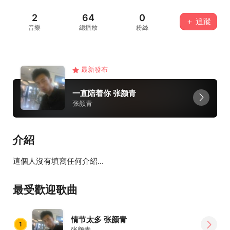
2
64
0
＋ 追蹤
音樂
總播放
粉絲
最新發布
一直陪着你 张颜青
张颜青
介紹
這個人沒有填寫任何介紹...
最受歡迎歌曲
情节太多 张颜青
1
张颜青