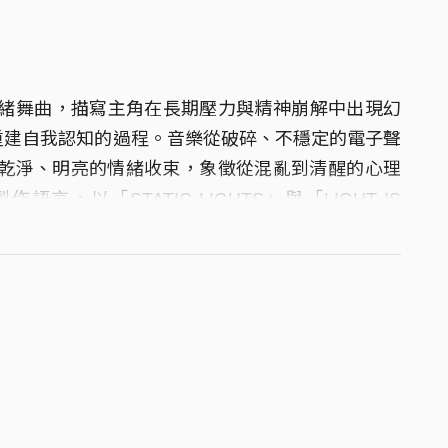
發的情緒舞曲，描寫主角在長期壓力與精神崩解中出現幻
重建自我認知的過程。音樂從破碎、不穩定的電子聲
向乾淨、明亮的情緒收束，象徵從混亂到清醒的心理
言，以「STATIC LIGHTS」與「LIGHT IS
量與心理敘事深度的現代流行作品。