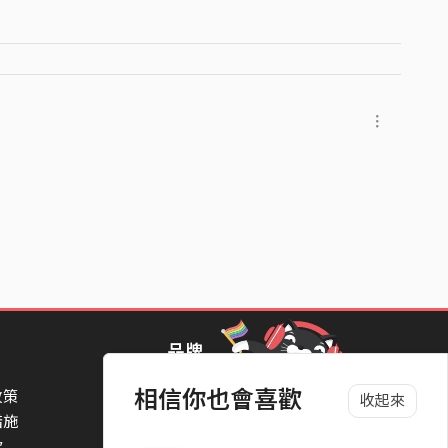
品牌
相信你也會喜歡
政策
StreetVoice Awards 街聲音樂獎
收起來
措施
TheNextBigThing 大團誕生
款
Blow 吹音樂