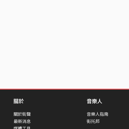
關於
音樂人
關於街聲
音樂人指南
最新消息
街托邦
媒體工具