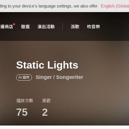
ing to your device's language settings, we also offer
English (Global
周邊商店
徵選
演出活動
派歌
吹音樂
Static Lights
Singer / Songwriter
AI 協作
播放次數
喜歡
75
2