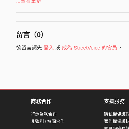
I hear the wall breathe back
...查看更多
I hear the sink tap twice
The room bends at the edges
And names fall out of place
留言（
0
）
[Verse 1]
欲留言請先
登入
或
成為 StreetVoice 的會員
。
I count the cracks again
Then lose the count mid-way
My own shoes sound чужой
Wrong step, same hallway
The fan spins up a warning
My shadow splits in two
商務合作
支援服務
I turn, it turns behind me
Like it already knew
行銷業務合作
隱私權保護
非營利 / 校園合作
著作權保護
[Pre-Chorus]
會員服務條