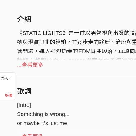
介紹
《STATIC LIGHTS》是一首以男聲視角出
聽與現實扭曲的經驗，並逐步走向診斷、治療與
響開場，進入強烈節奏的EDM舞曲段落，再轉
轉變；整體融合UK garage與商業電子流行的製作語
...查看更多
STILL」兩個核心記憶點貫穿，形成兼具舞池能
音樂人，
！
歌詞
好喔
[Intro]
Something is wrong...
or maybe it’s just me