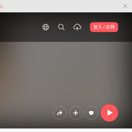
)
.
登入 / 註冊