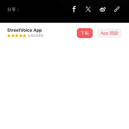
分享：
StreetVoice App
下載
App 開啟
張凱傑
4.8(1446)
＋ 追蹤
@zhangkaijie19
歌詞
I'm like some kind of supernova
Watch out
看我登場 準備好瘋狂
光的核心 so hot, hot
門被打開 感受到彼此存在
...查看更多
像是 Discord 和我相似的你（incoming!）你是誰啊？