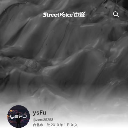
ysFu
@zero85258
台北市・於 2019 年 1 月 加入