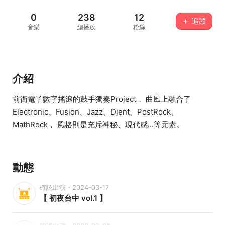
0
238
12
＋ 追蹤
音樂
總播放
粉絲
介紹
前衛電子數字搖滾的鼓手獨奏Project， 曲風上融合了
Electronic、Fusion、Jazz、Djent、PostRock、
MathRock， 風格則是充斥神秘、現代感...等元素。
動態
確認出演・2024-03-17
【 初夜台中 vol.1 】