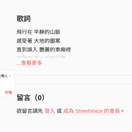
歌詞
飛行在 平靜的山脈
感受著 大地的圖案
直到誤入 艷麗的車廂裡
被困在 長大的輸送帶
...查看更多
世界突進太快
音樂人，
熟悉轉眼已離開
！
誰能夠停在 自己的終點站
好喔
留言（
0
）
而不需在車廂裡逃竄
欲留言請先
登入
或
成為 StreetVoice 的會員
。
車窗裡的 butterfly
There is no sky to let you fly
你纖細的翅膀 沒有下車鈴可以給你按