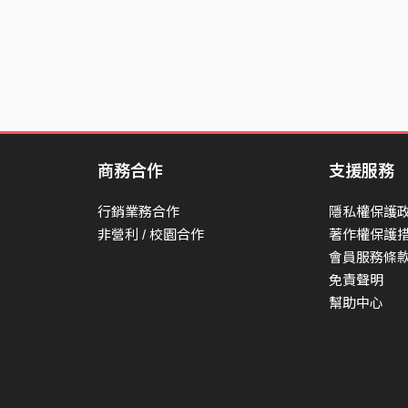
以為窗外是自由
卻只是被撞得鼻青臉腫
就這樣被載到了台北車站
窗戶外 曾渴望的自由
人群中 卻無路可走
你迷失在 夜晚的城市裡
商務合作
支援服務
燈光裡 煙霧迷漫的房間裡
行銷業務合作
隱私權保護
非營利 / 校園合作
著作權保護
世界突進太快
會員服務條
熟悉轉眼已離開
免責聲明
誰能夠停在 自己的終點站
幫助中心
而不需在城市裡排徊
車窗裡的 butterfly
There is no sky to let you fly