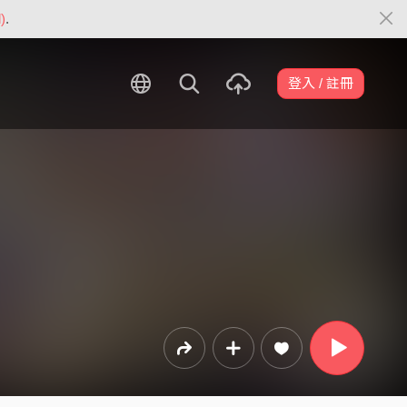
)
.
登入 / 註冊