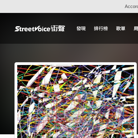
Accord
發現
排行榜
歌單