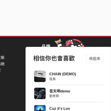
品牌
相信你也會喜歡
政策
StreetVoice Awards 街聲音樂獎
收起來
措施
TheNextBigThing 大團誕生
款
Blow 吹音樂
CHAIN (DEMO)
Packer 派歌
班長
SimpleLife 簡單生活節
ParkPark Carnival
雲天明demo
一起比 YEAH 吧
劉修齊
Cuz it's Luv