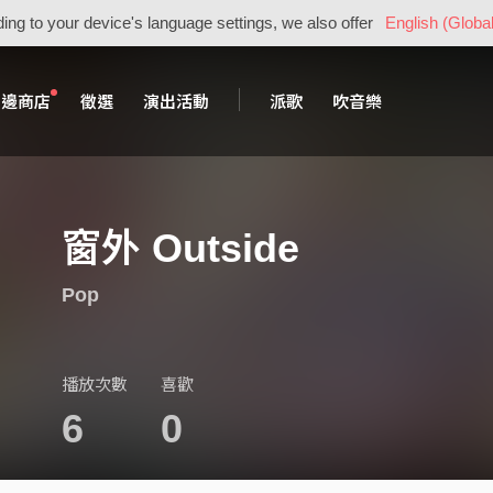
ing to your device's language settings, we also offer
English (Global
周邊商店
徵選
演出活動
派歌
吹音樂
窗外 Outside
Pop
播放次數
喜歡
6
0