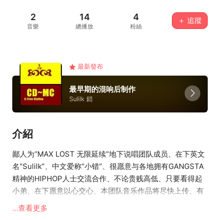
2
14
4
＋ 追蹤
音樂
總播放
粉絲
最新發布
最早期的混响后制作
Sulilk 錯
介紹
鄙人为“MAX LOST 无限延续”地下说唱团队成员、在下英文
名“Sulilk”、中文爱称“小错”、很愿意与各地拥有GANGSTA
精神的HIPHOP人士交流合作、不论贵贱高低、只要看得起
小弟、在下愿意以心交心、本团队音乐作品将尽快上传、有
不足之处、敬请指教、四川老话“袍哥人家、绝不拉稀摆带”
...查看更多
……