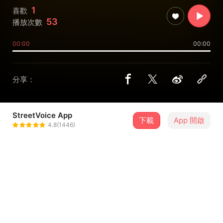
1
喜歡
53
播放次數
00:00
00:00
分享：
StreetVoice App
下載
App 開啟
常乐的快乐
4.8(1446)
＋ 追蹤
@zcchen2026
介紹
个人原创