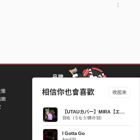
品牌
相信你也會喜歡
政策
StreetVoice Awards 街聲音樂獎
收起來
措施
TheNextBigThing 大團誕生
款
Blow 吹音樂
【UTAUカバー】MIRA【エントロピー】
Packer 派歌
羽毛（うもう/罪の羽）
SimpleLife 簡單生活節
ParkPark Carnival
I Gotta Go
一起比 YEAH 吧
Ago420