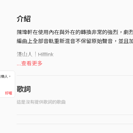
介紹
陳瑋軒在使用內在與外在的轉換非常的強烈，劇
編曲上全部音軌重新混音不保留原始聲音，並且
淺山人｜Hilllink
人、山丘、生活，悄然成形。
...查看更多
Humans, Hills, and Life Quietly Taking Shape
音樂人，
！
吳其錚X 陳瑋軒 X 陳柏魁
歌詞
好喔
展期 2025/6/21㊅-7/20㊐
這是沒有提供歌詞的歌曲
地點 霓土space