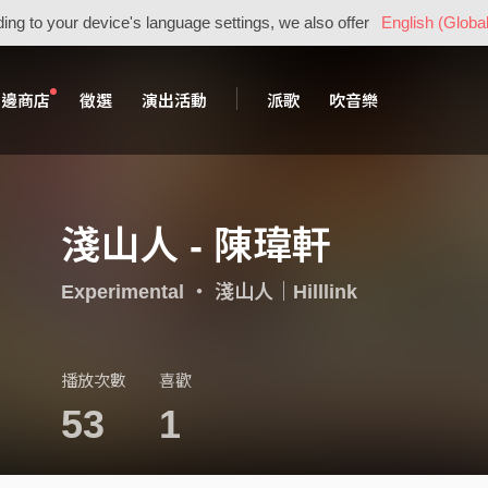
ing to your device's language settings, we also offer
English (Global
周邊商店
徵選
演出活動
派歌
吹音樂
淺山人 - 陳瑋軒
Experimental
・
淺山人｜Hilllink
播放次數
喜歡
53
1