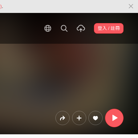
)
.
登入 / 註冊