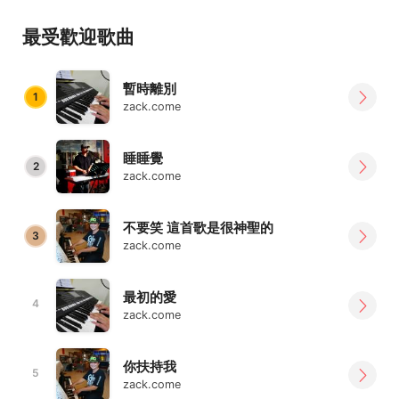
最受歡迎歌曲
暫時離別
1
zack.come
睡睡覺
2
zack.come
不要笑 這首歌是很神聖的
3
zack.come
最初的愛
4
zack.come
你扶持我
5
zack.come