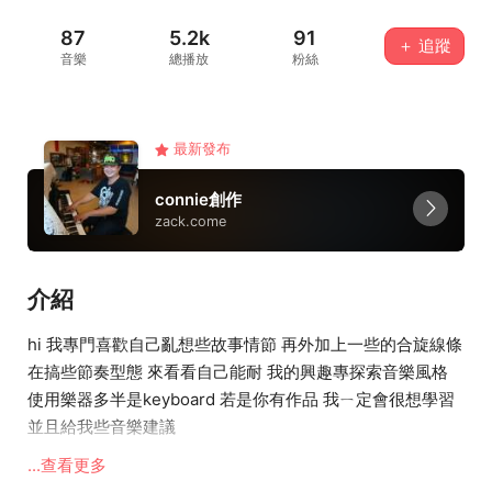
87
5.2k
91
＋ 追蹤
音樂
總播放
粉絲
最新發布
connie創作
zack.come
介紹
hi 我專門喜歡自己亂想些故事情節 再外加上一些的合旋線條
在搞些節奏型態 來看看自己能耐 我的興趣專探索音樂風格
使用樂器多半是keyboard 若是你有作品 我ㄧ定會很想學習
並且給我些音樂建議
少爺他目前在德國 關於他的事 你只能夠問神秘的他
...查看更多