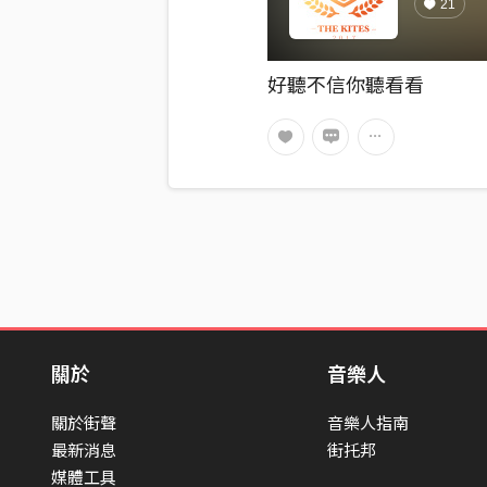
21
好聽不信你聽看看
關於
音樂人
關於街聲
音樂人指南
最新消息
街托邦
媒體工具