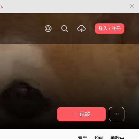
)
.
登入 / 註冊
＋ 追蹤
音樂
粉絲
追蹤中