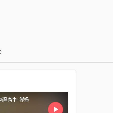
於
雄新興高中--際遇