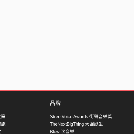
品牌
政策
StreetVoice Awards 街聲音樂獎
措施
TheNextBigThing 大團誕生
款
Blow 吹音樂