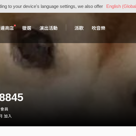
ing to your device's language settings, we also offer
English (Global
周邊商店
徵選
演出活動
派歌
吹音樂
8845
・會員
 月 加入