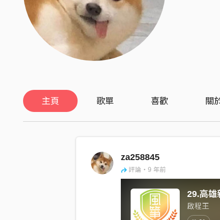
主頁
歌單
喜歡
關
za258845
評論・9 年前
29.高
啟程王