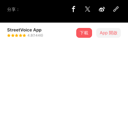
分享：
StreetVoice App
下載
App 開啟
歪歪歪
4.8(1446)
＋ 追蹤
@yyy1104
歌詞
作词：歪歪歪
作曲：歪歪歪
编曲：歪歪歪
演唱：歪歪歪
...查看更多
时间很快 很慢