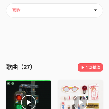
主頁
關於
喜歡
歌曲（27）
全部播放