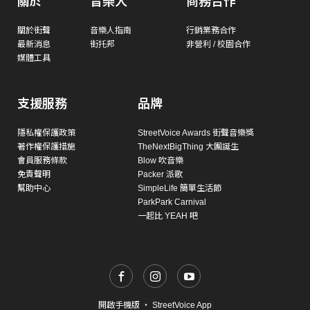
關於
音樂人
商務合作
關於街聲
音樂人指南
行銷業務合作
最新消息
街托邦
非營利 / 校園合作
媒體工具
支援服務
品牌
隱私權保護政策
StreetVoice Awards 街聲音樂獎
著作權保護措施
TheNextBigThing 大團誕生
會員服務條款
Blow 吹音樂
免責聲明
Packer 派歌
幫助中心
SimpleLife 簡單生活節
ParkPark Carnival
一起比 YEAH 吧
開啟手機版
・
StreetVoice App