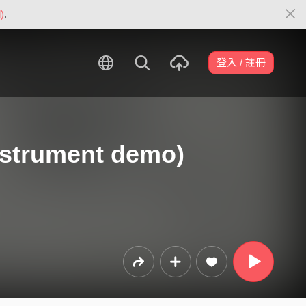
)
.
登入 / 註冊
trument demo)