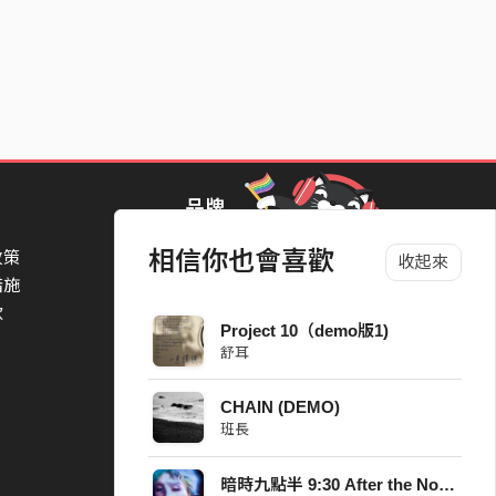
品牌
相信你也會喜歡
政策
StreetVoice Awards 街聲音樂獎
收起來
措施
TheNextBigThing 大團誕生
款
Blow 吹音樂
Project 10（demo版1)
Packer 派歌
舒耳
SimpleLife 簡單生活節
ParkPark Carnival
CHAIN (DEMO)
一起比 YEAH 吧
班長
暗時九點半 9:30 After the Noise Remix