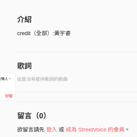
介紹
credit（全部）:黃宇睿
歌詞
這是沒有提供歌詞的歌曲
音樂人，
！
好喔
留言（
0
）
欲留言請先
登入
或
成為 StreetVoice 的會員
。