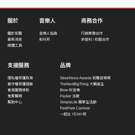
關於
音樂人
商務合作
關於街聲
音樂人指南
行銷業務合作
最新消息
街托邦
非營利 / 校園合作
媒體工具
支援服務
品牌
隱私權保護政策
StreetVoice Awards 街聲音樂獎
著作權保護措施
TheNextBigThing 大團誕生
會員服務條款
Blow 吹音樂
免責聲明
Packer 派歌
幫助中心
SimpleLife 簡單生活節
ParkPark Carnival
一起比 YEAH 吧