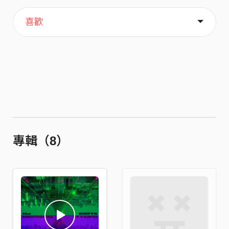
主頁
音樂
關於
喜歡
專輯（8）