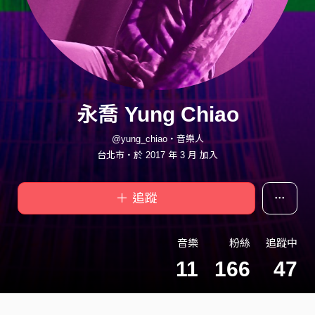
永喬 Yung Chiao
@yung_chiao・音樂人
台北市・於 2017 年 3 月 加入
＋ 追蹤
音樂
粉絲
追蹤中
11
166
47