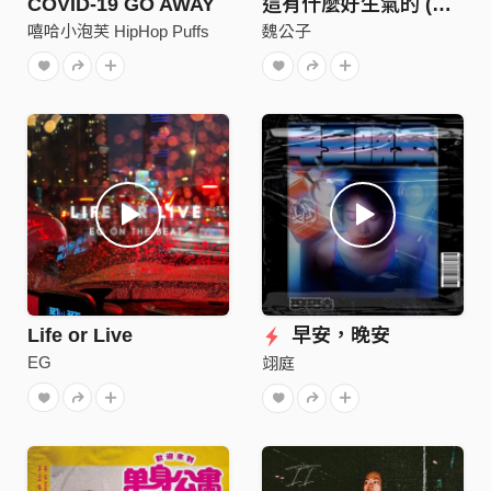
COVID-19 GO AWAY
這有什麼好生氣的 (Demo)
嘻哈小泡芙 HipHop Puffs
魏公子
Life or Live
早安，晚安
EG
翊庭