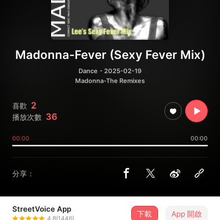
Madonna-Fever (Sexy Fever Mix)
Dance
・2025-02-19
Madonna-The Remixes
2
喜歡
36
播放次數
00:00
00:00
分享：
StreetVoice App
下載
App 開啟
Lee Yu-Huan 李雨寰
4.8(1446)