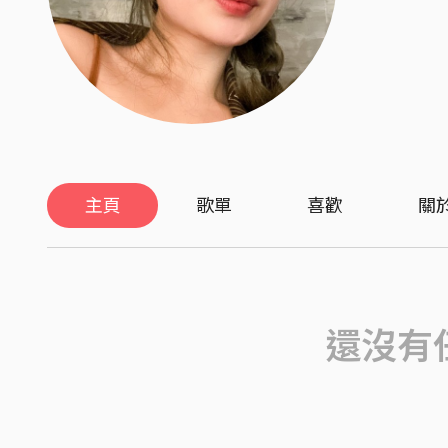
主頁
歌單
喜歡
關
還沒有