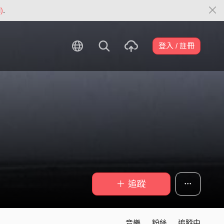
)
.
登入 / 註冊
＋ 追蹤
音樂
粉絲
追蹤中