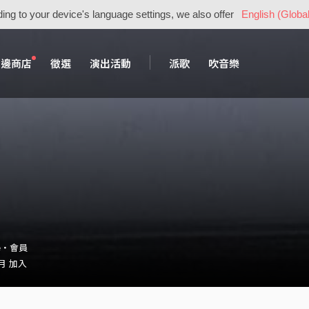
ing to your device's language settings, we also offer
English (Global
周邊商店
徵選
演出活動
派歌
吹音樂
ve・會員
 月 加入