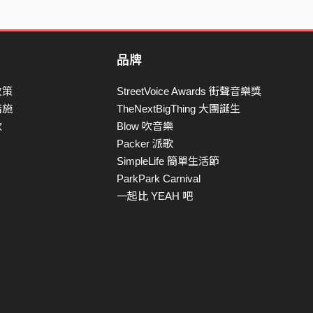
品牌
政策
StreetVoice Awards 街聲音樂獎
措施
TheNextBigThing 大團誕生
款
Blow 吹音樂
Packer 派歌
SimpleLife 簡單生活節
ParkPark Carnival
一起比 YEAH 吧