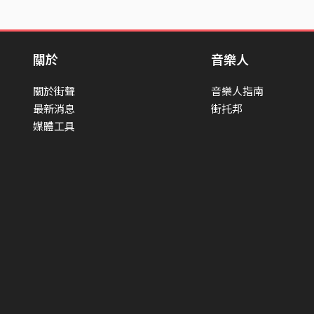
關於
音樂人
關於街聲
音樂人指南
最新消息
街托邦
媒體工具