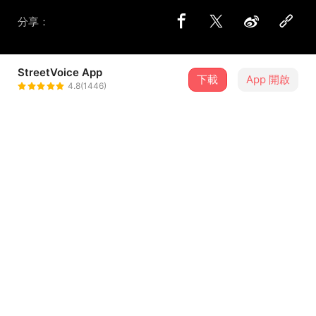
分享：
StreetVoice App
下載
App 開啟
漁光倒 Yuguang Fall
4.8(1446)
＋ 追蹤
@yuguangfall
8 月
沒有下雨的那天：漁光倒YuguangFall、白色Whiteness、苦萎 Chreads
15
18:00．臺北市・思源街1號
介紹
努力一定會成功嗎？世界總是向人們說著要多努力才能夠有
所成就，卻鮮少告訴人們如何面對失敗。當熱情在一次次挫