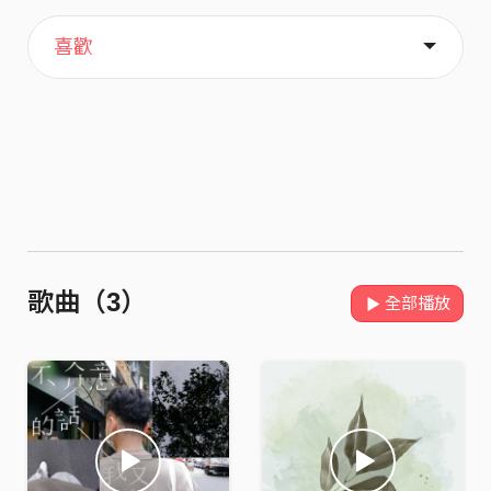
主頁
關於
喜歡
歌曲（3）
全部播放