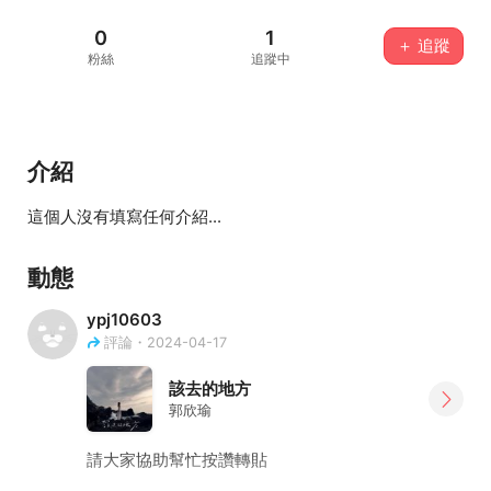
0
1
＋ 追蹤
粉絲
追蹤中
介紹
這個人沒有填寫任何介紹...
動態
ypj10603
評論・2024-04-17
該去的地方
郭欣瑜
請大家協助幫忙按讚轉貼