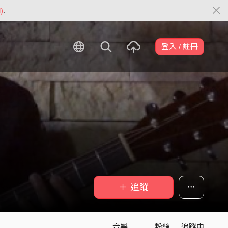
)
.
登入 / 註冊
＋ 追蹤
音樂
粉絲
追蹤中