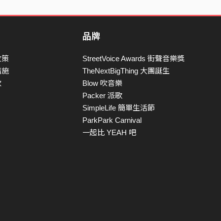
品牌
政策
StreetVoice Awards 街聲音樂獎
措施
TheNextBigThing 大團誕生
款
Blow 吹音樂
Packer 派歌
SimpleLife 簡單生活節
ParkPark Carnival
一起比 YEAH 吧