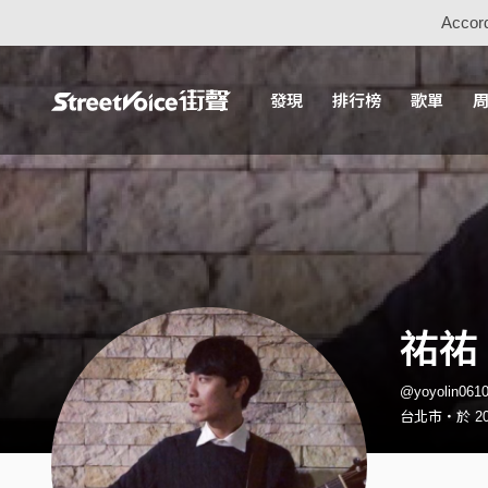
Accord
發現
排行榜
歌單
祐祐 
@yoyolin0
台北市・於 20