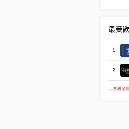
很應景的Co
最受
1
2
…查看全