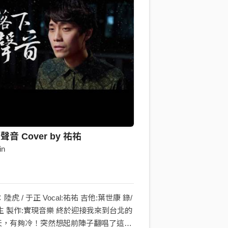
音 Cover by 祐祐
in
陸虎 / 于正 Vocal:祐祐 吉他:葉世康 錄/
生 製作:實現音樂 終於迎接我來到台北的
天，有夠冷！突然想起前陣子翻唱了這首