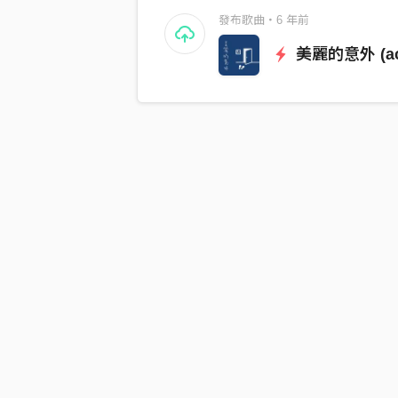
發布歌曲・6 年前
美麗的意外 (aco