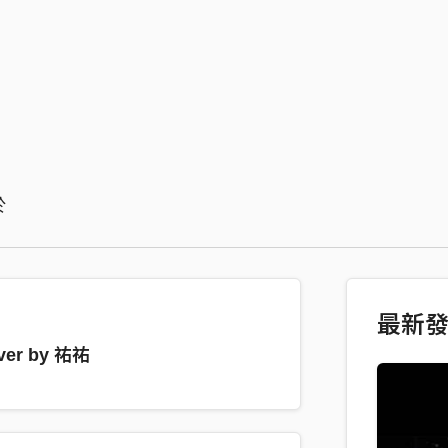
於
最新
r by 祐祐