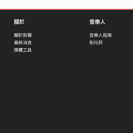
關於
音樂人
關於街聲
音樂人指南
最新消息
街托邦
媒體工具