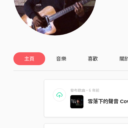
主頁
音樂
喜歡
關
發布歌曲・6 年前
雪落下的聲音 Cove