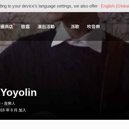
ing to your device's language settings, we also offer
English (Global
周邊商店
徵選
演出活動
派歌
吹音樂
Yoyolin
610・音樂人
18 年 9 月 加入