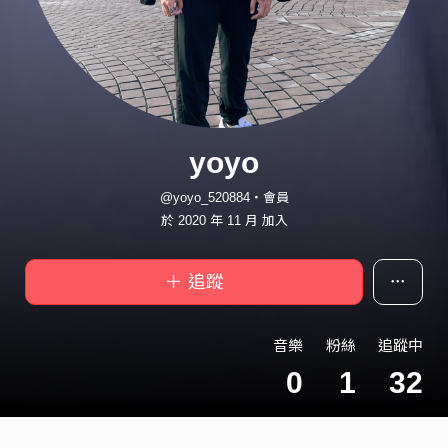
yoyo
@yoyo_520884・會員
於 2020 年 11 月 加入
＋ 追蹤
音樂
粉絲
追蹤中
0
1
32