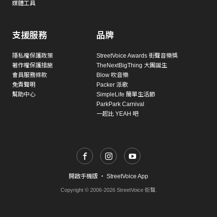
媒體工具
支援服務
品牌
隱私權保護政策
StreetVoice Awards 街聲音樂獎
著作權保護措施
TheNextBigThing 大團誕生
會員服務條款
Blow 吹音樂
免責聲明
Packer 派歌
幫助中心
SimpleLife 簡單生活節
ParkPark Carnival
一起比 YEAH 吧
開啟手機版
・
StreetVoice App
Copyright © 2006-2026 StreetVoice 街聲.