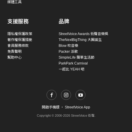
媒體工具
支援服務
品牌
隱私權保護政策
StreetVoice Awards 街聲音樂獎
著作權保護措施
TheNextBigThing 大團誕生
會員服務條款
Blow 吹音樂
免責聲明
Packer 派歌
幫助中心
SimpleLife 簡單生活節
ParkPark Carnival
一起比 YEAH 吧
開啟手機版
・
StreetVoice App
Copyright © 2006-2026 StreetVoice 街聲.