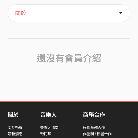
主頁
歌單
喜歡
關於
還沒有會員介紹
關於
音樂人
商務合作
關於街聲
音樂人指南
行銷業務合作
最新消息
街托邦
非營利 / 校園合作