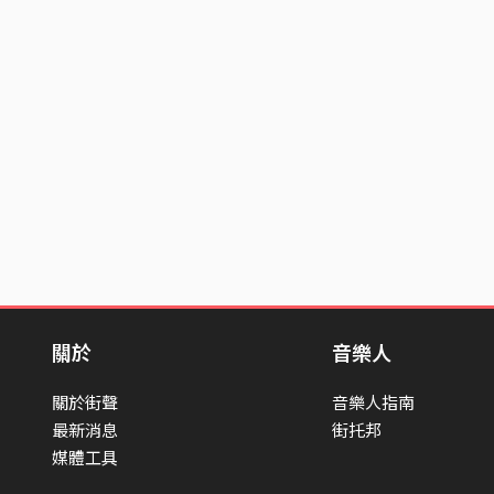
關於
音樂人
關於街聲
音樂人指南
最新消息
街托邦
媒體工具