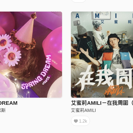
 DREAM
以斯
艾蜜莉AMILI
1.2k