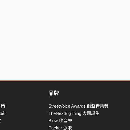
品牌
政策
StreetVoice Awards 街聲音樂獎
措施
TheNextBigThing 大團誕生
款
Blow 吹音樂
Packer 派歌