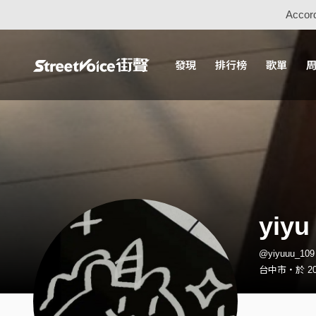
Accord
發現
排行榜
歌單
yiyu
@yiyuuu_1
台中市・於 20