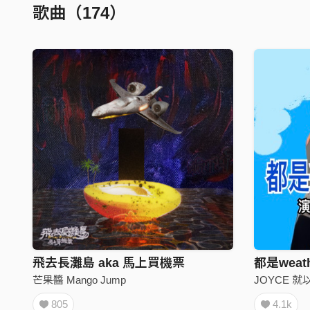
歌曲（174）
飛去長灘島 aka 馬上買機票
都是weat
芒果醬 Mango Jump
JOYCE 就
805
4.1k