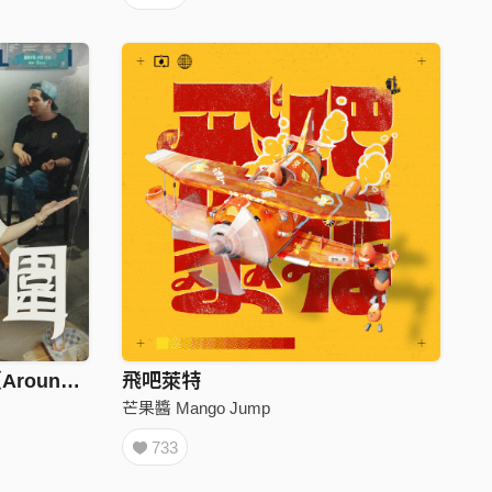
艾蜜莉AMILI－在我周圍（Around）
飛吧萊特
芒果醬 Mango Jump
733