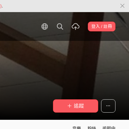
)
.
登入 / 註冊
＋ 追蹤
音樂
粉絲
追蹤中