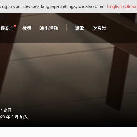
ing to your device's language settings, we also offer
English (Global
周邊商店
徵選
演出活動
派歌
吹音樂
09・會員
20 年 6 月 加入